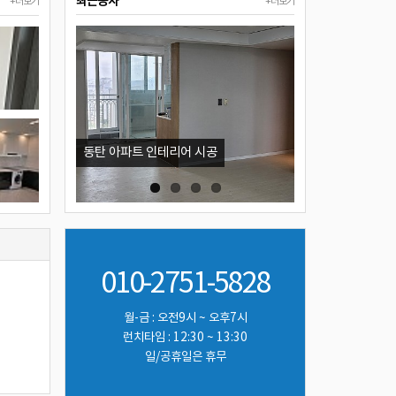
최근공사
+더보기
+더보기
동탄 아파트 인테리어 시공
창고, 붙박이장, 
010-2751-5828
월-금 : 오전9시 ~ 오후7시
런치타임 : 12:30 ~ 13:30
일/공휴일은 휴무