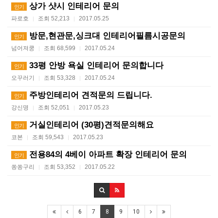
상가 샷시 인테리어 문의
인기
파로호
조회 52,213
2017.05.25
|
|
방문,현관문,싱크대 인테리어필름시공문의
인기
넘어져쿵
조회 68,599
2017.05.24
|
|
33평 안방 욕실 인테리어 문의합니다
인기
오꾸러기
조회 53,328
2017.05.24
|
|
주방인테리어 견적문의 드립니다.
인기
강신명
조회 52,051
2017.05.23
|
|
거실인테리어 (30평)견적문의해요
인기
코본
조회 59,543
2017.05.23
|
|
전용84의 4베이 아파트 확장 인테리어 문의
인기
쏭쏭구리
조회 53,352
2017.05.22
|
|
6
7
8
9
10