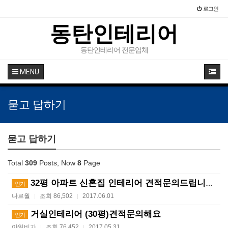
로그인
동탄인테리어
동탄인테리어 전문업체
MENU
묻고 답하기
묻고 답하기
Total
309
Posts, Now
8
Page
32평 아파트 신혼집 인테리어 견적문의드립니다.
인기
나르월
조회 86,502
2017.06.01
|
|
거실인테리어 (30평)견적문의해요
인기
아일비가
조회 76,452
2017.05.31
|
|