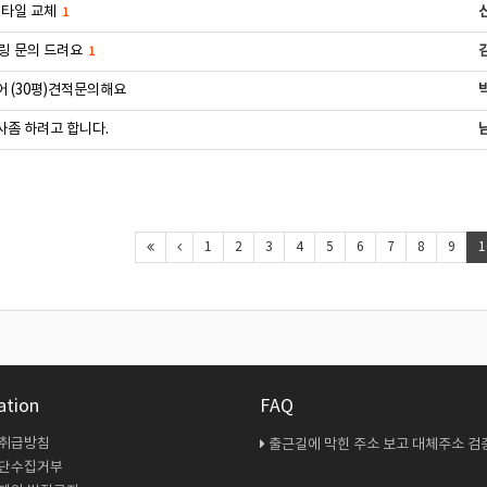
 타일 교체
1
링 문의 드려요
1
 (30평)견적문의해요
좀 하려고 합니다.
1
2
3
4
5
6
7
8
9
1
ation
FAQ
 취급방침
출근길에 막힌 주소 보고 대체주소 검증 다시 해봤
무단수집거부