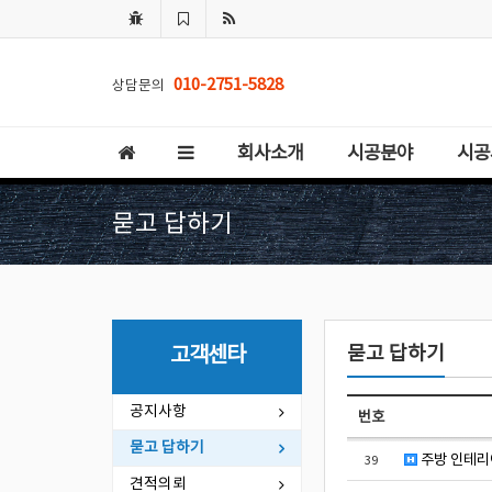
010-2751-5828
상담문의
회사소개
시공분야
시공
묻고 답하기
묻고 답하기
고객센타
공지사항
번호
묻고 답하기
주방 인테리
39
견적의뢰