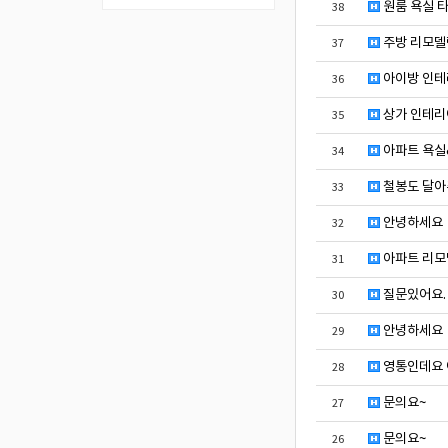
원룸 욕실 
38
주방 리모델
37
아이방 인테
36
상가 인테리
35
아파트 욕
34
철봉도 달아
33
안녕하세요
32
아파트 리모
31
질문있어요.
30
안녕하세요
29
영통인데요 
28
문의요~
27
문의요~
26