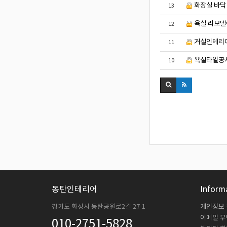
화장실 바닥
13
욕실 리모델
12
거실인테리어
11
욕실타일공사
10
동탄인테리어
Inform
경기도 화성시 동탄공원로2길 27-1
개인정보
이메일 
010-2751-5828