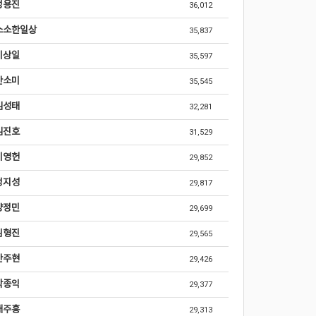
정용진
36,012
소소한일상
35,837
이상일
35,597
안소미
35,545
김성태
32,281
김진호
31,529
이영헌
29,852
정지성
29,817
양정민
29,699
임형진
29,565
안주현
29,426
박종익
29,377
배주흥
29,313