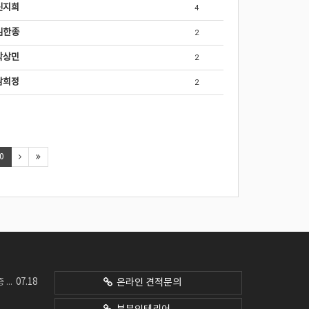
신지희
4
김한종
2
박상민
2
남희정
2
0
07.18
네요
온라인 견적문의