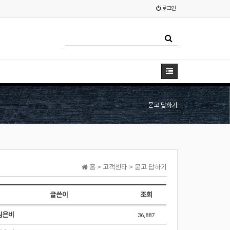
로그인
묻고 답하기
홈 > 고객센타 > 묻고 답하기
글쓴이
조회
김은비
36,887