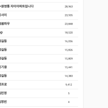
수원영통 자이아파트입니다
28,963
비사이
23,935
붐붐파우
23,848
op
18,520
홍길동
16,056
홍길동
15,826
홍길동
15,809
이기용
15,441
홍길동
14,383
백프로
9,412
김민정
5
김정빈
4