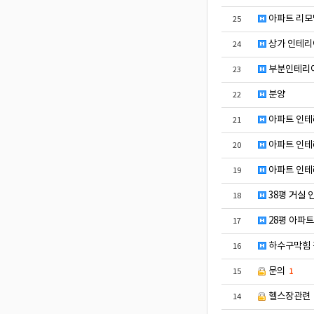
아파트 리모
25
상가 인테리
24
부분인테리어
23
분양
22
아파트 인테
21
아파트 인테
20
아파트 인테
19
38평 거실 
18
28평 아파트
17
하수구막힘 꽉
16
문의
15
1
헬스장관련
14