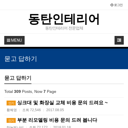
로그인
동탄인테리어
동탄인테리어 전문업체
MENU
묻고 답하기
묻고 답하기
Total
309
Posts, Now
7
Page
싱크대 및 화장실 교체 비용 문의 드려요 ~
인기
황혜영
조회 72,546
2017.08.05
|
|
부분 리모델링 비용 문의 드려 봅니다
인기
하늘빛나비
조회 72,172
2018.01.18
|
|