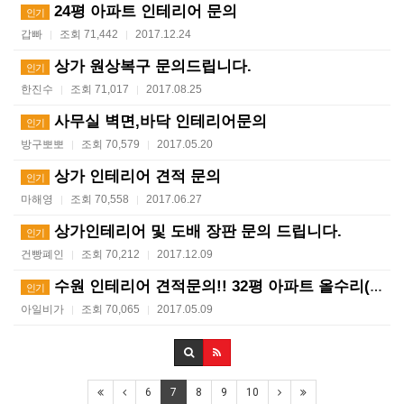
24평 아파트 인테리어 문의
인기
갑빠
조회 71,442
2017.12.24
|
|
상가 원상복구 문의드립니다.
인기
한진수
조회 71,017
2017.08.25
|
|
사무실 벽면,바닥 인테리어문의
인기
방구뽀뽀
조회 70,579
2017.05.20
|
|
상가 인테리어 견적 문의
인기
마해영
조회 70,558
2017.06.27
|
|
상가인테리어 및 도배 장판 문의 드립니다.
인기
건빵폐인
조회 70,212
2017.12.09
|
|
수원 인테리어 견적문의!! 32평 아파트 올수리(급해요…
인기
아일비가
조회 70,065
2017.05.09
|
|
6
7
8
9
10