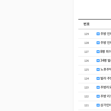
번호
주방 인
129
주방 인
128
8평 피
127
34평 
126
노후주택
125
빌라 주
124
주방리모
123
주방 리
122
상가인
121