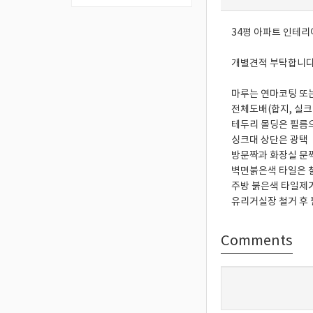
34평 아파트 인테
개별견적 부탁합니다
마루는 연마코팅 또
전체도배(합지, 실
테두리 몰딩은 필름
싱크대 상단은 광택
방문짝과 화장실 
벽면붉은색 타일은 
주방 붉은색 타일제
유리거실장 철거 후
Comments