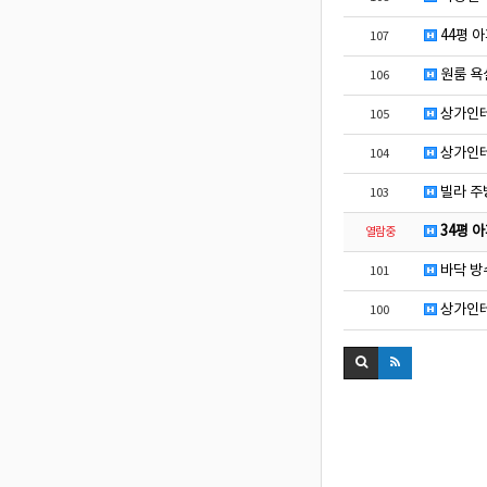
44평 
107
원룸 욕
106
상가인테
105
상가인테
104
빌라 주
103
34평 
열람중
바닥 방
101
상가인테
100