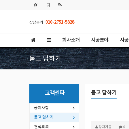
010-2751-5828
상담문의
회사소개
시공분야
시공
묻고 답하기
묻고 답하기
고객센타
공지사항
묻고 답하기
견적의뢰
왕자가을
0