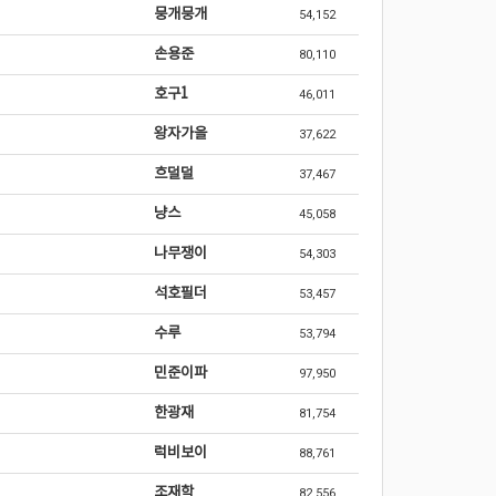
뭉개뭉개
54,152
손용준
80,110
호구1
46,011
왕자가을
37,622
흐덜덜
37,467
냥스
45,058
나무쟁이
54,303
석호필더
53,457
수루
53,794
민준이파
97,950
한광재
81,754
럭비보이
88,761
조재학
82,556