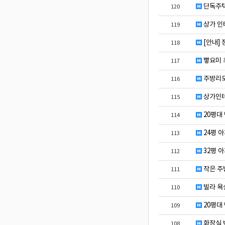
단독주택
120
상가 인
119
[안내] 
118
빻요미 
117
주방리모
116
상가인
115
20평대
114
24평 
113
32평 
112
작은 주
111
빌라 욕
110
20평대
109
화장실 
108