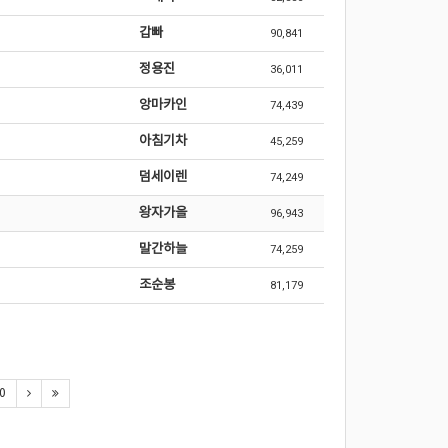
갑빠
90,841
정용진
36,011
앙마카인
74,439
아침기차
45,259
덤세이렌
74,249
왕자가을
96,943
말간하늘
74,259
조순봉
81,179
0