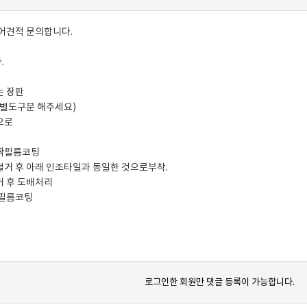
리어견적 문의합니다.
.
는 장판
크별도구분 해주세요)
으로
문짝필름코팅
철거 후 아래 인조타일과 동일한 것으로부착.
거 후 도배처리
 필름코팅
로그인한 회원만 댓글 등록이 가능합니다.