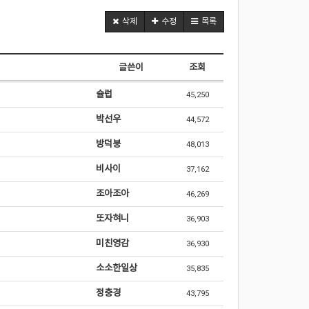
삭제
수정
목록
글쓴이
조회
슐럽
45,250
박선우
44,572
방덕붕
48,013
비사이
37,162
조아조아
46,269
또자혀니
36,903
미친영감
36,930
소소한일상
35,835
정충경
43,795