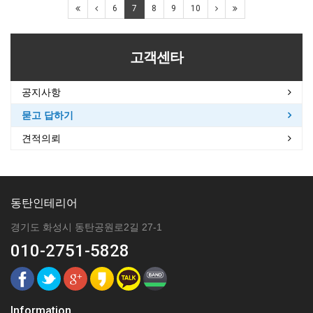
6
7
8
9
10
고객센타
공지사항
묻고 답하기
견적의뢰
동탄인테리어
경기도 화성시 동탄공원로2길 27-1
010-2751-5828
Information