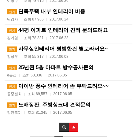
이창수
조회 78,415
2017.06.26
|
|
단독주택 내부 인테리어 비용
인기
단감자
조회 87,966
2017.06.24
|
|
44평 아파트 인테리어 견적 문의드려요
인기
김기열
조회 78,331
2017.06.23
|
|
사무실인테리어 평범한건 별로라서요~
인기
김상우
조회 55,317
2017.06.08
|
|
25년된 5층 아파트 방수공사문의
인기
e웃집
조회 53,336
2017.06.05
|
|
아이방 풍수 인테리어 좀 부탁드려요~~
인기
공중전화
조회 69,557
2017.06.05
|
|
도배장판, 주방싱크대 견적문의
인기
검단도끼
조회 81,345
2017.06.05
|
|