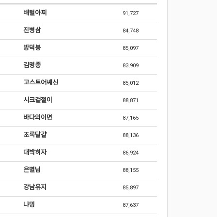
배털아찌
91,727
진병삼
84,748
방덕붕
85,097
김명종
83,909
고스트어쌔신
85,012
시크겉절이
88,871
바다의이면
87,165
초록달걀
88,136
대박히자
86,924
은별님
88,155
강남유지
85,897
냐밍
87,637