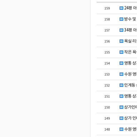
24평 
159
방수 및
158
34평 
157
욕실 리
156
작은 욕
155
영통 상
154
수원 영
153
인계동 
152
영통 상
151
상가인테
150
상가 인
149
수원 영
148