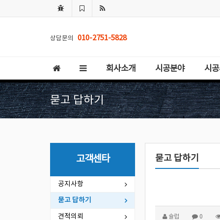
010-2751-5828
상담문의
회사소개
시공분야
시공
묻고 답하기
묻고 답하기
고객센타
공지사항
묻고 답하기
견적의뢰
슐럽
0