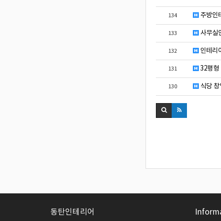
주방인
134
사무실
133
인테리어
132
32평형
131
식당 창
130
동탄인테리어
Inform