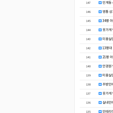
인계동 
147
영통 상
146
34평 
145
옷가게 
144
미용실인
143
13평대
142
21평 
141
안경원 
140
미용실
139
주방인
138
옷가게 
137
실내인
136
인테리어
135