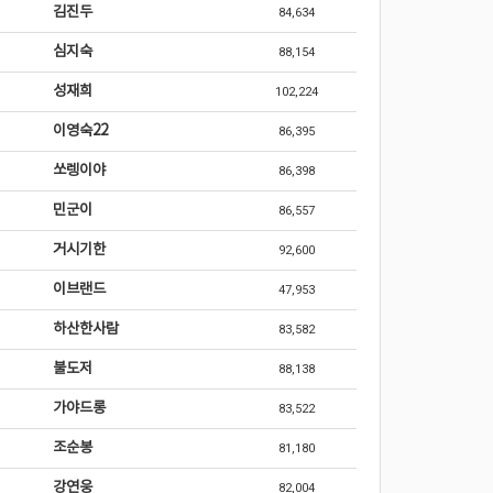
김진두
84,634
심지숙
88,154
성재희
102,224
이영숙22
86,395
쏘렝이야
86,398
민군이
86,557
거시기한
92,600
이브랜드
47,953
하산한사람
83,582
불도저
88,138
가야드롱
83,522
조순봉
81,180
강연웅
82,004