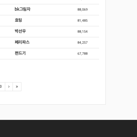
bk그림자
88,069
효링
81,485
박선우
88,154
페리파스
84,257
쩐드기
67,788
0