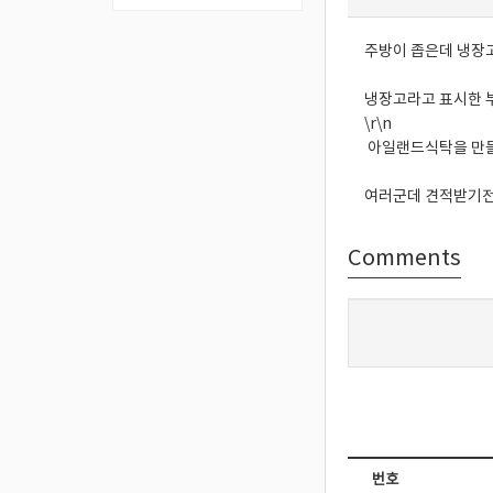
주방이 좁은데 냉장
냉장고라고 표시한 
\r\n
아일랜드식탁을 만들
여러군데 견적받기전
Comments
번호