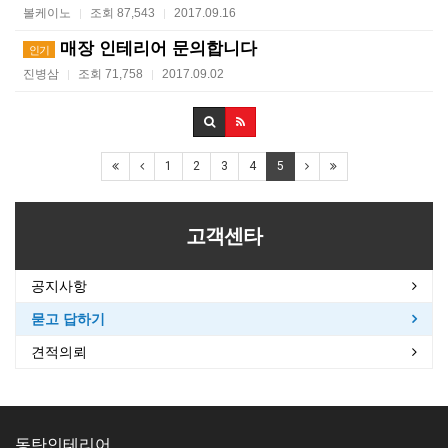
볼케이노
조회 87,543
2017.09.16
|
|
매장 인테리어 문의합니다
인기
진병삼
조회 71,758
2017.09.02
|
|
1
2
3
4
5
고객센타
공지사항
묻고 답하기
견적의뢰
동탄인테리어