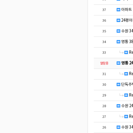
아파트
37
24평아
36
수원 3
35
영통 3
34
R
33
영통 2
열람중
R
31
단독주택
30
R
29
수원 2
28
R
27
수원 3
26