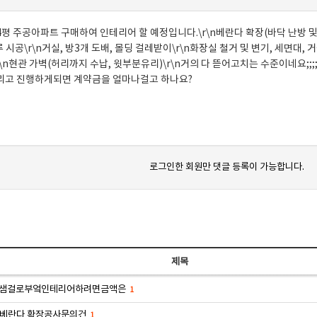
4평 주공아파트 구매하여 인테리어 할 예정입니다.\r\n베란다 확장(바닥 난방 및 
 시공\r\n거실, 방3개 도배, 몰딩 걸레받이\r\n화장실 철거 및 변기, 세면대,
\n현관 가벽(허리까지 수납, 윗부분유리)\r\n거의 다 뜯어고치는 수준이네요;;;;;
r\n그리고 진행하게되면 계약금을 얼마나걸고 하나요?
로그인한 회원만 댓글 등록이 가능합니다.
제목
한샘걸로부엌인테리어하려면금액은
1
 베란다 확장공사문의건
1