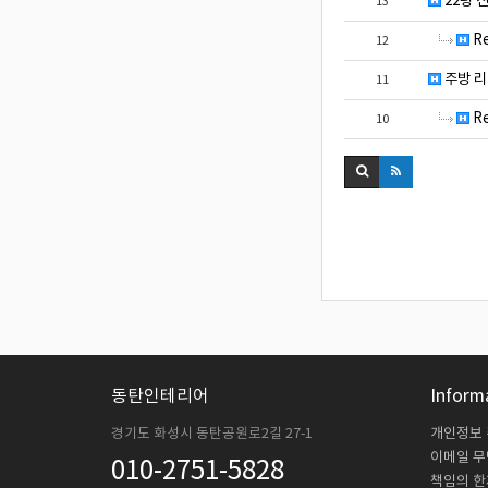
22평 
13
R
12
주방 리
11
R
10
동탄인테리어
Inform
경기도 화성시 동탄공원로2길 27-1
개인정보
이메일 
010-2751-5828
책임의 한