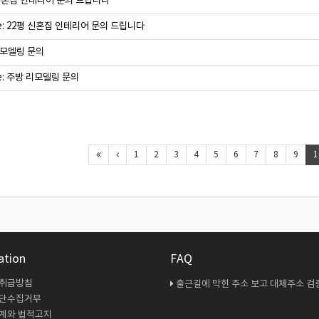
신혼집 인테리어 문의 드립니다
e: 22평 신혼집 인테리어 문의 드립니다
모델링 문의
e: 주방 리모델링 문의
1
2
3
4
5
6
7
8
9
1
ation
FAQ
 취급방침
출근길에 막힌 주소 보고 대체주소 검증 다시 해봤
무단수집거부
계와 법적고지