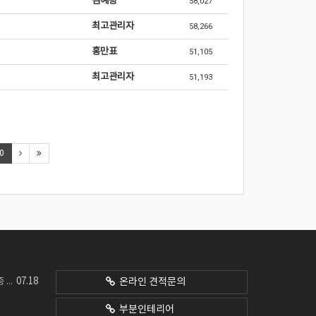
김예량
58,027
최고관리자
58,266
홍만표
51,105
최고관리자
51,193
0
07.18
네요
온라인 견적문의
부분인테리어