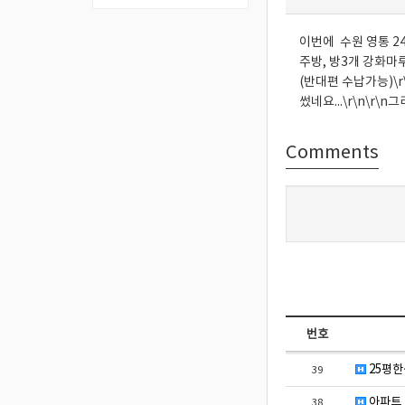
이번에 수원 영통 2
주방, 방3개 강화마루
(반대편 수납가능)\r
썼네요...\r\n\
Comments
번호
25평
39
아파트
38