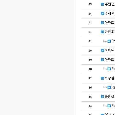
수원 인
25
주택 화
24
아파트 
23
가정용
22
R
21
아파트
20
아파트 
19
R
18
화장실 
17
R
16
화장실 
15
R
14