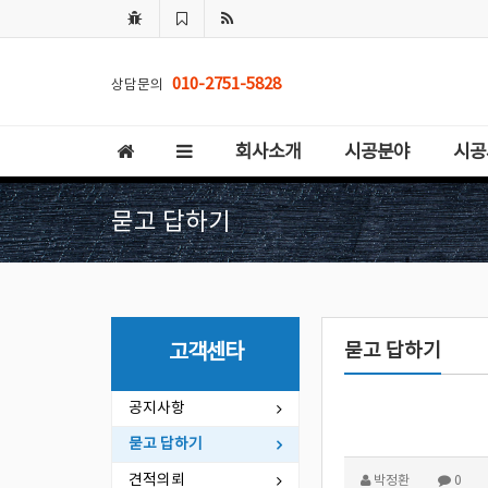
010-2751-5828
상담문의
회사소개
시공분야
시공
묻고 답하기
묻고 답하기
고객센타
공지사항
묻고 답하기
견적의뢰
박정환
0