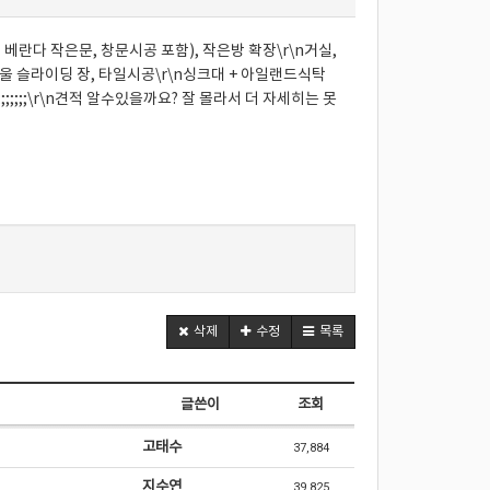
베란다 작은문, 창문시공 포함), 작은방 확장\r\n거실,
 거울 슬라이딩 장, 타일시공\r\n싱크대 + 아일랜드식탁
;;;;;\r\n견적 알수있을까요? 잘 몰라서 더 자세히는 못
삭제
수정
목록
글쓴이
조회
고태수
37,884
지수연
39,825