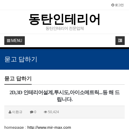
로그인
동탄인테리어
동탄인테리어 전문업체
MENU
묻고 답하기
묻고 답하기
2D,3D 인테리어설계,투시도,아이소메트릭...등 해 드
립니다.
이환규
0
50,424
homepage :
http://www.mir-max.com