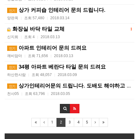
상가 커피숍 인테리어 문의 드립니다.
인기
양판옥
조회 57,480
2018.03.14
|
|
화장실 바닥 타일 교체
1
신지희
조회 4
2018.03.13
|
|
아파트 인테리어 문의 드려요
인기
깨비맘마
조회 71,656
2018.03.13
|
|
34평 아파트 베란다 타일 문의 드려요
인기
하산한사람
조회 48,057
2018.03.09
|
|
상가인테리어문의 드립니다. 도배도 해야하고 주방 및 페…
인기
천사05
조회 63,796
2018.03.05
|
|
1
2
3
4
5