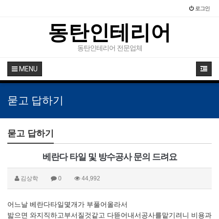
로그인
동탄인테리어
동탄인테리어 전문업체
MENU
묻고 답하기
묻고 답하기
베란다 타일 및 방수공사 문의 드려요
김상학
0
44,992
어느날 베란다타일몇개가 부풀어올라서
밟으면 와지직하고부서질것같고 다뜯어내서공사를맡기려니 비용과