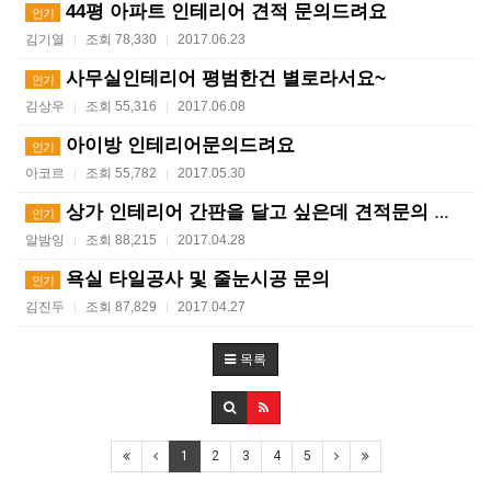
44평 아파트 인테리어 견적 문의드려요
인기
김기열
조회 78,330
2017.06.23
|
|
사무실인테리어 평범한건 별로라서요~
인기
김상우
조회 55,316
2017.06.08
|
|
아이방 인테리어문의드려요
인기
아코르
조회 55,782
2017.05.30
|
|
상가 인테리어 간판을 달고 싶은데 견적문의 드립니다
인기
알밤잉
조회 88,215
2017.04.28
|
|
욕실 타일공사 및 줄눈시공 문의
인기
김진두
조회 87,829
2017.04.27
|
|
목록
1
2
3
4
5