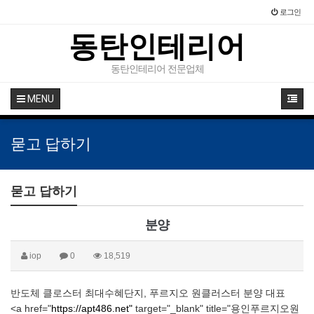
로그인
동탄인테리어
동탄인테리어 전문업체
MENU
묻고 답하기
묻고 답하기
분양
iop
0
18,519
반도체 클로스터 최대수혜단지, 푸르지오 원클러스터 분양 대표
<a href="
https://apt486.net"
target="_blank" title="용인푸르지오원