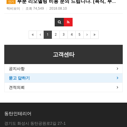
부분 리모델링 비용 문의 드립니다. (욕식, 부엌, 방…
인기
럭비보이
조회 74,549
2018.08.10
|
|
1
2
3
4
5
고객센타
공지사항
묻고 답하기
견적의뢰
동탄인테리어
경기도 화성시 동탄공원로2길 27-1