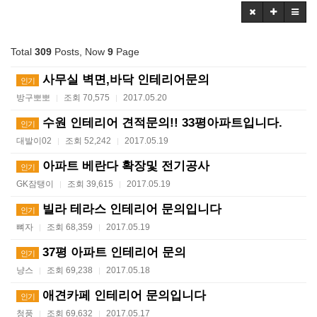
Total
309
Posts, Now
9
Page
사무실 벽면,바닥 인테리어문의
인기
방구뽀뽀
조회 70,575
2017.05.20
|
|
수원 인테리어 견적문의!! 33평아파트입니다.
인기
대발이02
조회 52,242
2017.05.19
|
|
아파트 베란다 확장및 전기공사
인기
GK잠탱이
조회 39,615
2017.05.19
|
|
빌라 테라스 인테리어 문의입니다
인기
뼈자
조회 68,359
2017.05.19
|
|
37평 아파트 인테리어 문의
인기
냥스
조회 69,238
2017.05.18
|
|
애견카페 인테리어 문의입니다
인기
청풍
조회 69,632
2017.05.17
|
|