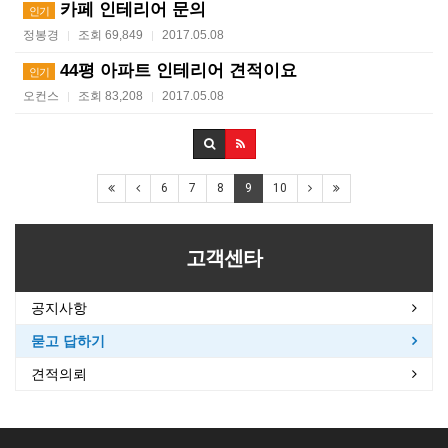
카페 인테리어 문의
인기
정봉경
조회 69,849
2017.05.08
|
|
44평 아파트 인테리어 견적이요
인기
오컨스
조회 83,208
2017.05.08
|
|
6
7
8
9
10
고객센타
공지사항
묻고 답하기
견적의뢰