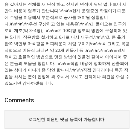
음 같아서는 전체를 새 단장 하고 싶지만 면적이 워낙 넓다 보니 시
간과 비용이 엄두가 안납니다.\r\n\r\n현재 운영중인 학원이기 때문
에 주말을 이용해서 부분적으로 공사를 해야될 상황입니
다.\r\n\r\n\r\n우선 구상하고 있는 내용은\r\n\r\n1. 들어오는 입구와
로비 개조(약 3~4평), \r\n\r\n2. 10여평 정도의 방안에 구성되어 있
는 5개의 작은방을 철거하고 6개로 다시 재구성,\r\n\r\n3. 큰 홀의
한쪽 벽면부 3~4 평을 커피라운지 처럼 꾸미기\r\n\r\n4. 그리고 목공
작업으로 이동식 파티션 약 20개 만들기 등..\r\n\r\n\r\n\r\n\r\n경제
적이고 효율적인 방법으로 멋진 방법이 있을것 같아서 아이디어 좋
은 분들의 도움을 청합니다. \r\n\r\n작업 내용이 정확하게 산출되어
있는 상태가 아니라 좀 막연 합니다.\r\n\r\n직접 인테리어나 목공 작
업을 하시는 분이 현장에 와 주셔서 보시고 견적이나 의견을 주실 수
있으시면 감사하겠습니다.
Comments
로그인한 회원만 댓글 등록이 가능합니다.