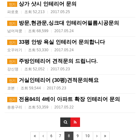
상가 샷시 인테리어 문의
인기
파로호
조회 52,213
2017.05.25
|
|
방문,현관문,싱크대 인테리어필름시공문의
인기
넘어져쿵
조회 68,599
2017.05.24
|
|
33평 안방 욕실 인테리어 문의합니다
인기
오꾸러기
조회 53,330
2017.05.24
|
|
주방인테리어 견적문의 드립니다.
인기
강신명
조회 52,052
2017.05.23
|
|
거실인테리어 (30평)견적문의해요
인기
코본
조회 59,544
2017.05.23
|
|
전용84의 4베이 아파트 확장 인테리어 문의
인기
쏭쏭구리
조회 53,359
2017.05.22
|
|
6
7
8
9
10