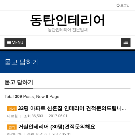
로그인
동탄인테리어
동탄인테리어 전문업체
MENU
묻고 답하기
묻고 답하기
Total
309
Posts, Now
8
Page
32평 아파트 신혼집 인테리어 견적문의드립니다.
인기
나르월
조회 86,503
2017.06.01
|
|
거실인테리어 (30평)견적문의해요
인기
아일비가
조회 76,456
2017.05.31
|
|