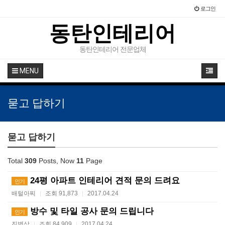
로그인
동탄인테리어
동탄인테리어 전문업체
MENU
묻고 답하기
묻고 답하기
Total
309
Posts, Now
11
Page
24평 아파트 인테리어 견적 문의 드려요
인기
배털아찌
조회 91,873
2017.04.24
|
|
방수 및 타일 공사 문의 드립니다
인기
진병삼
조회 84,909
2017.04.24
|
|