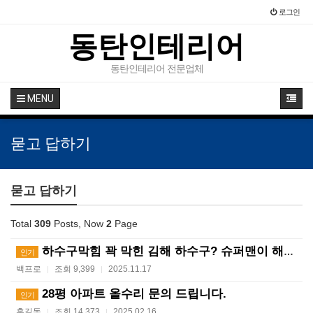
로그인
동탄인테리어
동탄인테리어 전문업체
MENU
묻고 답하기
묻고 답하기
Total
309
Posts, Now
2
Page
하수구막힘 꽉 막힌 김해 하수구? 슈퍼맨이 해결사! ?…
인기
백프로
조회 9,399
2025.11.17
|
|
28평 아파트 올수리 문의 드립니다.
인기
홍길동
조회 14,373
2025.02.16
|
|