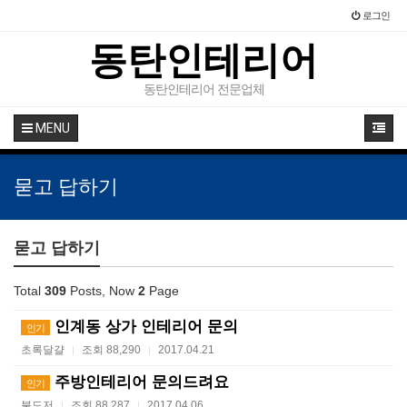
로그인
동탄인테리어
동탄인테리어 전문업체
MENU
묻고 답하기
묻고 답하기
Total
309
Posts, Now
2
Page
인계동 상가 인테리어 문의
인기
초록달걀
조회 88,290
2017.04.21
|
|
주방인테리어 문의드려요
인기
불도저
조회 88,287
2017.04.06
|
|