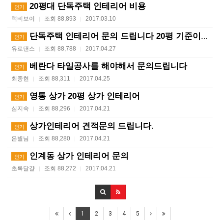
20평대 단독주택 인테리어 비용
인기
럭비보이
조회 88,893
2017.03.10
|
|
단독주택 인테리어 문의 드립니다 20평 기준이요
인기
유로댄스
조회 88,788
2017.04.27
|
|
베란다 타일공사를 해야해서 문의드립니다
인기
최종현
조회 88,311
2017.04.25
|
|
영통 상가 20평 상가 인테리어
인기
심지숙
조회 88,296
2017.04.21
|
|
상가인테리어 견적문의 드립니다.
인기
은별님
조회 88,280
2017.04.21
|
|
인계동 상가 인테리어 문의
인기
초록달걀
조회 88,272
2017.04.21
|
|
1
2
3
4
5