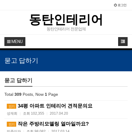
로그인
동탄인테리어
동탄인테리어 전문업체
MENU
묻고 답하기
묻고 답하기
Total
309
Posts, Now
1
Page
34평 아파트 인테리어 견적문의요
인기
성재희
조회 102,355
2017.04.20
|
|
작은 주방리모델링 얼마일까요?
인기
민준이파
조회 98,082
2017.03.14
|
|