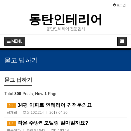
로그인
동탄인테리어
동탄인테리어 전문업체
MENU
묻고 답하기
묻고 답하기
Total
309
Posts, Now
1
Page
34평 아파트 인테리어 견적문의요
인기
성재희
조회 102,214
2017.04.20
|
|
작은 주방리모델링 얼마일까요?
인기
민준이파
조회 97,943
2017.03.14
|
|