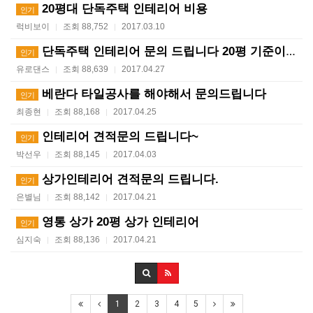
20평대 단독주택 인테리어 비용
인기
럭비보이
조회 88,752
2017.03.10
|
|
단독주택 인테리어 문의 드립니다 20평 기준이요
인기
유로댄스
조회 88,639
2017.04.27
|
|
베란다 타일공사를 해야해서 문의드립니다
인기
최종현
조회 88,168
2017.04.25
|
|
인테리어 견적문의 드립니다~
인기
박선우
조회 88,145
2017.04.03
|
|
상가인테리어 견적문의 드립니다.
인기
은별님
조회 88,142
2017.04.21
|
|
영통 상가 20평 상가 인테리어
인기
심지숙
조회 88,136
2017.04.21
|
|
1
2
3
4
5