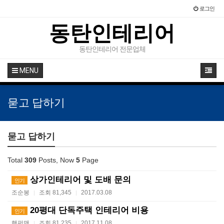
로그인
동탄인테리어
동탄인테리어 전문업체
MENU
묻고 답하기
묻고 답하기
Total
309
Posts, Now
5
Page
상가인테리어 및 도배 문의
인기
조순봉
조회 81,345
2017.03.08
|
|
20평대 단독주택 인테리어 비용
인기
핸펀맨
조회 81,235
2017.11.08
|
|