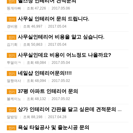
헬스장 인테리어 견적문의
인기
똥개아빠
조회 47,226
2017.05.06
|
|
사무실 인테리어 문의 드립니다.
인기
경비원
조회 46,997
2017.05.04
|
|
사무실인테리어 비용을 알고 싶습니다.
인기
김기회
조회 50,863
2017.05.04
|
|
사무실인데요 비용이 어느정도 나올까요?
인기
투덜이ㅋ
조회 48,084
2017.05.04
|
|
네일샵 인테리어문의!!!!
인기
얼짱여사
조회 48,094
2017.05.02
|
|
37평 아파트 인테리어 문의
인기
볼케이노
조회 48,132
2017.05.02
|
|
상가 인테리어 간판을 달고 싶은데 견적문의 드립니다
인기
알밤잉
조회 88,198
2017.04.28
|
|
욕실 타일공사 및 줄눈시공 문의
인기