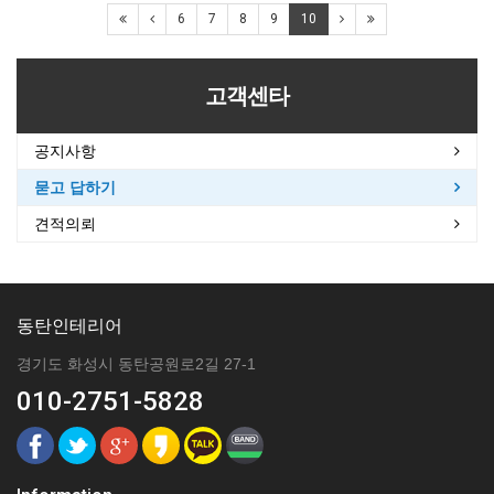
6
7
8
9
10
고객센타
공지사항
묻고 답하기
견적의뢰
동탄인테리어
경기도 화성시 동탄공원로2길 27-1
010-2751-5828