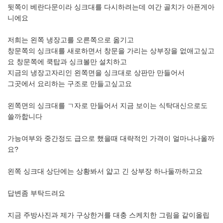
뒷쪽이 베란다문이라 싱크대를 다시하려는데 여간 골치가 아픈게아
니에요
저희는 왼쪽 냉장고를 오른쪽으로 옮기고
창문쪽의 싱크대를 새로하면서 창문을 가리는 상부장을 없애고싶고
요 창문쪽에 쿡탑과 싱크볼만 설치하고
지금의 냉장고자리인 왼쪽면을 싱크대로 상판만 만들어서
그곳에서 요리하는 구조로 만들고싶고요
왼쪽면의 싱크대를 ㄱ자로 만들어서 지금 보이는 식탁대신으로도
쓸까합니다
가능여부와 중간정도 급으로 했을때 대략적인 가격이 얼마나나올까
요?
왼쪽 싱크대 상단에는 상황봐서 얇고 긴 상부장 하나둘까하고요
답변좀 부탁드려요
지금 주방사진과 제가 구상한거를 대충 스케치한 그림을 같이올립