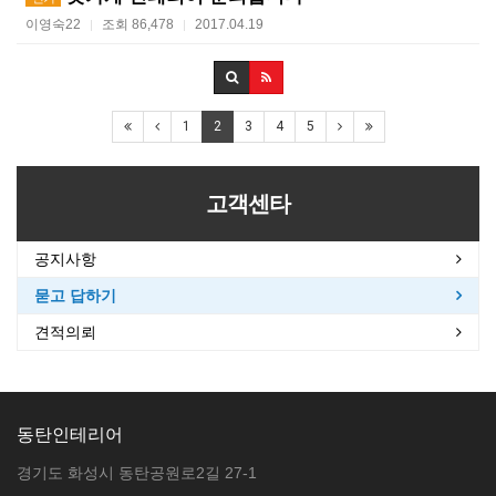
이영숙22
조회 86,478
2017.04.19
|
|
1
2
3
4
5
고객센타
공지사항
묻고 답하기
견적의뢰
동탄인테리어
경기도 화성시 동탄공원로2길 27-1