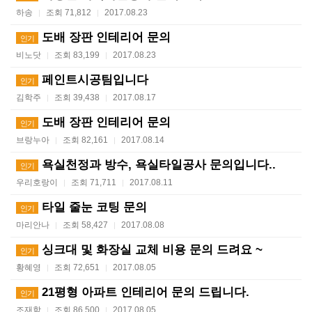
하송
조회 71,812
2017.08.23
|
|
도배 장판 인테리어 문의
인기
비노닷
조회 83,199
2017.08.23
|
|
페인트시공팀입니다
인기
김학주
조회 39,438
2017.08.17
|
|
도배 장판 인테리어 문의
인기
브랑누아
조회 82,161
2017.08.14
|
|
욕실천정과 방수, 욕실타일공사 문의입니다..
인기
우리호랑이
조회 71,711
2017.08.11
|
|
타일 줄눈 코팅 문의
인기
마리안나
조회 58,427
2017.08.08
|
|
싱크대 및 화장실 교체 비용 문의 드려요 ~
인기
황혜영
조회 72,651
2017.08.05
|
|
21평형 아파트 인테리어 문의 드립니다.
인기
조재학
조회 86,500
2017.08.05
|
|