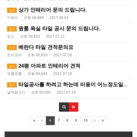
상가 인테리어 문의 드립니다.
인기
가르미
조회 68,869
2017.08.04
|
|
원룸 욕실 타일 공사 문의 드립니다.
인기
킹스
조회 58,652
2017.07.21
|
|
베란다 타일 견적문의요
인기
조아조아
조회 60,819
2017.07.18
|
|
24평 아파트 인테리어 견적
인기
포롱포롱
조회 84,644
2017.07.16
|
|
타일공사를 하려고 하는데 비용이 어느정도일지 궁금합니다…
인기
날자닭고기
조회 60,091
2017.07.14
|
|
6
7
8
9
10