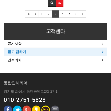
1
2
3
4
5
고객센타
공지사항
묻고 답하기
견적의뢰
동탄인테리어
경기도 화성시 동탄공원로2길 27-1
010-2751-5828