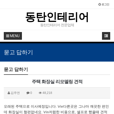
로그인
동탄인테리어
동탄인테리어 전문업체
MENU
묻고 답하기
묻고 답하기
주택 화장실 리모델링 견적
김주연
0
48,218
오래된 주택으로 이사예정입니다. \r\n다른곳은 그나마 깨끗한 편인
데 화장실이 형편없네요. \r\n저렴한 비용으로, 셀프로 했을때 견적