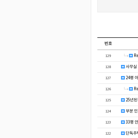
번호
R
129
사무실 
128
24평 
127
R
126
25년된
125
부분 인
124
33평 
123
단독주택
122