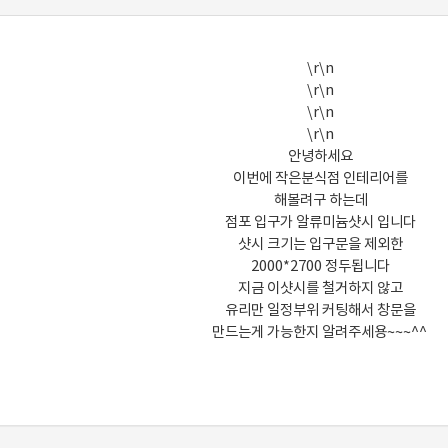
\r\n
\r\n
\r\n
\r\n
안녕하세요
이번에 작은분식점 인테리어를
해볼려구 하는데
점포 입구가 알류미늄샷시 입니다
샷시 크기는 입구문을 제외한
2000*2700 정두됩니다
지금 이샷시를 철거하지 않고
유리만 일정부위 커팅해서 창문을
만드는게 가능한지 알려주세용~~~^^