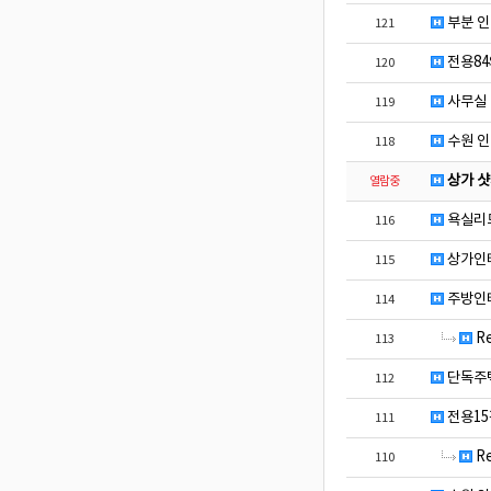
부분 인
121
전용84
120
사무실 
119
수원 인
118
상가 샷
열람중
욕실리
116
상가인
115
주방인테
114
R
113
단독주택
112
전용15
111
R
110