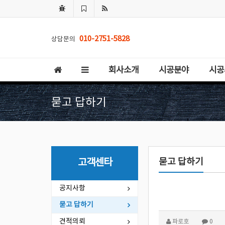
010-2751-5828
상담문의
회사소개
시공분야
시공
묻고 답하기
묻고 답하기
고객센타
공지사항
묻고 답하기
견적의뢰
파로호
0