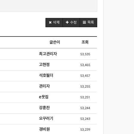
삭제
수정
목록
글쓴이
조회
최고관리자
53,535
고현정
53,465
석호필더
53,457
관리자
53,255
e웃집
53,251
강훈찬
53,244
오꾸러기
53,243
경비원
53,239