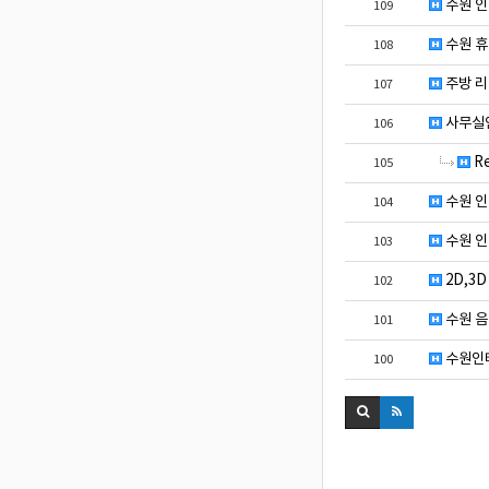
수원 인
109
수원 
108
주방 리
107
사무실인
106
R
105
수원 
104
수원 인
103
2D,3
102
수원 음
101
수원인
100