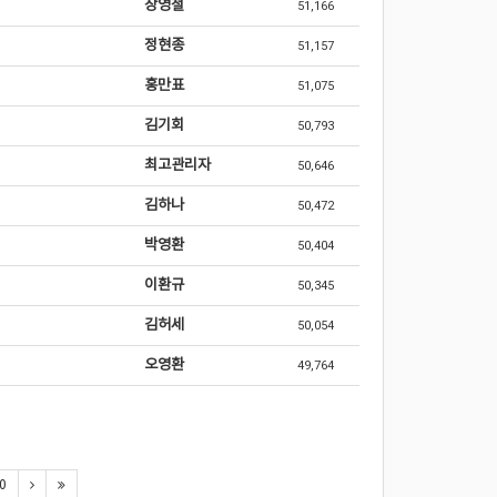
장영철
51,166
정현종
51,157
홍만표
51,075
김기회
50,793
최고관리자
50,646
김하나
50,472
박영환
50,404
이환규
50,345
김허세
50,054
오영환
49,764
0