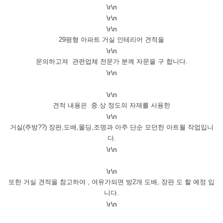
\r\n
\r\n
\r\n
29평형 아파트 거실 인테리어 견적을
\r\n
문의하고져 관련업체 전문가 분께 자문을 구 합니다.
\r\n
\r\n
견적 내용은 중.상 정도의 자재를 사용한
\r\n
거실(주방??) 장판,도배,몰딩,조명과 아주 단순 모던한 아트월 작업입니
다.
\r\n
\r\n
또한 거실 견적을 참고하여 , 여유가되면 방2개 도배, 장판 도 할 예정 입
니다.
\r\n