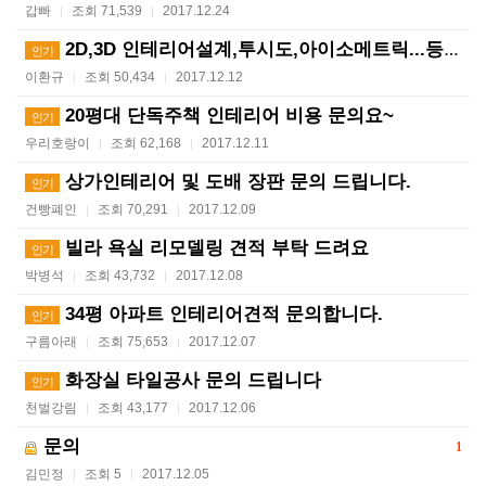
갑빠
조회 71,539
2017.12.24
|
|
2D,3D 인테리어설계,투시도,아이소메트릭...등 해 …
인기
이환규
조회 50,434
2017.12.12
|
|
20평대 단독주책 인테리어 비용 문의요~
인기
우리호랑이
조회 62,168
2017.12.11
|
|
상가인테리어 및 도배 장판 문의 드립니다.
인기
건빵폐인
조회 70,291
2017.12.09
|
|
빌라 욕실 리모델링 견적 부탁 드려요
인기
박병석
조회 43,732
2017.12.08
|
|
34평 아파트 인테리어견적 문의합니다.
인기
구름아래
조회 75,653
2017.12.07
|
|
화장실 타일공사 문의 드립니다
인기
천벌강림
조회 43,177
2017.12.06
|
|
문의
1
김민정
조회 5
2017.12.05
|
|