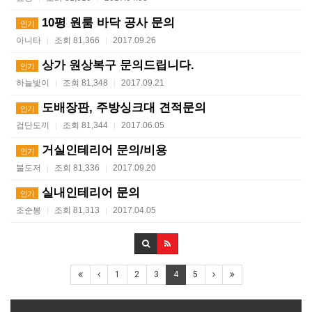
10평 원룸 바닥 공사 문의
인기
아니타
조회 81,366
2017.09.26
|
|
상가 원상복구 문의드립니다.
인기
하늘빛이
조회 81,348
2017.09.21
|
|
도배장판, 주방싱크대 견적문의
인기
검단도끼
조회 81,344
2017.06.05
|
|
거실인테리어 문의/비용
인기
불도저
조회 81,336
2017.09.20
|
|
실내인테리어 문의
인기
조순봉
조회 81,313
2017.04.05
|
|
1
2
3
4
5