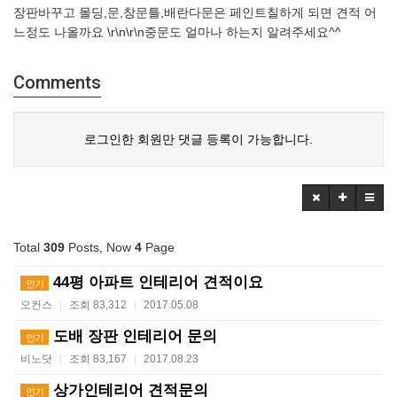
장판바꾸고 몰딩,문,창문틀,배란다문은 페인트칠하게 되면 견적 어
느정도 나올까요 \r\n\r\n중문도 얼마나 하는지 알려주세요^^
Comments
로그인한 회원만 댓글 등록이 가능합니다.
Total
309
Posts, Now
4
Page
44평 아파트 인테리어 견적이요
인기
오컨스
조회 83,312
2017.05.08
|
|
도배 장판 인테리어 문의
인기
비노닷
조회 83,167
2017.08.23
|
|
상가인테리어 견적문의
인기