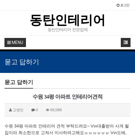
로그인
동탄인테리어
동탄인테리어 전문업체
MENU
묻고 답하기
묻고 답하기
수원 34평 아파트 인테리어견적
고영민
0
69,088
수원 34평 아파트 인테리어 견적 부탁드려요~ \r\n대출받아 사게 될
집이라 최소한으로 고쳐서 이사하려고해요ㅠㅠㅠㅠㅠㅠ \r\n도배,