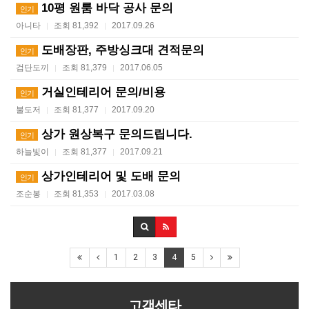
10평 원룸 바닥 공사 문의
인기
아니타
조회 81,392
2017.09.26
|
|
도배장판, 주방싱크대 견적문의
인기
검단도끼
조회 81,379
2017.06.05
|
|
거실인테리어 문의/비용
인기
불도저
조회 81,377
2017.09.20
|
|
상가 원상복구 문의드립니다.
인기
하늘빛이
조회 81,377
2017.09.21
|
|
상가인테리어 및 도배 문의
인기
조순봉
조회 81,353
2017.03.08
|
|
1
2
3
4
5
고객센타