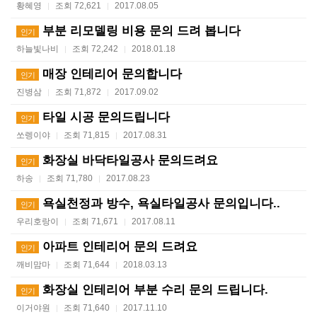
황혜영
조회 72,621
2017.08.05
|
|
부분 리모델링 비용 문의 드려 봅니다
인기
하늘빛나비
조회 72,242
2018.01.18
|
|
매장 인테리어 문의합니다
인기
진병삼
조회 71,872
2017.09.02
|
|
타일 시공 문의드립니다
인기
쏘렝이야
조회 71,815
2017.08.31
|
|
화장실 바닥타일공사 문의드려요
인기
하송
조회 71,780
2017.08.23
|
|
욕실천정과 방수, 욕실타일공사 문의입니다..
인기
우리호랑이
조회 71,671
2017.08.11
|
|
아파트 인테리어 문의 드려요
인기
깨비맘마
조회 71,644
2018.03.13
|
|
화장실 인테리어 부분 수리 문의 드립니다.
인기
이거야원
조회 71,640
2017.11.10
|
|