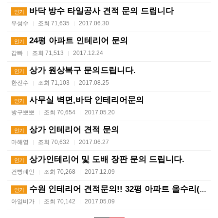
바닥 방수 타일공사 견적 문의 드립니다
인기
우성수
조회 71,635
2017.06.30
|
|
24평 아파트 인테리어 문의
인기
갑빠
조회 71,513
2017.12.24
|
|
상가 원상복구 문의드립니다.
인기
한진수
조회 71,103
2017.08.25
|
|
사무실 벽면,바닥 인테리어문의
인기
방구뽀뽀
조회 70,654
2017.05.20
|
|
상가 인테리어 견적 문의
인기
마해영
조회 70,632
2017.06.27
|
|
상가인테리어 및 도배 장판 문의 드립니다.
인기
건빵폐인
조회 70,268
2017.12.09
|
|
수원 인테리어 견적문의!! 32평 아파트 올수리(급해요…
인기
아일비가
조회 70,142
2017.05.09
|
|