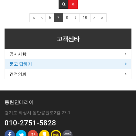
6
7
8
9
10
고객센타
공지사항
묻고 답하기
견적의뢰
동탄인테리어
경기도 화성시 동탄공원로2길 27-1
010-2751-5828