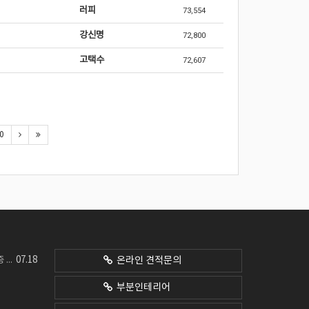
러피
73,554
강신명
72,800
고택수
72,607
0
07.18
네요
온라인 견적문의
부분인테리어