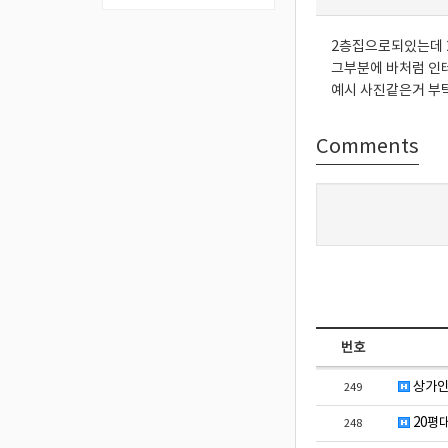
2층집으로되있는데
그부분에 바처럼 인
예시 사진같은거 부
Comments
번호
상가인
249
20평
248