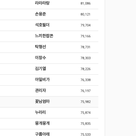
라라라랑
81,086
손용준
80,121
석호필더
79,704
느끼한팝콘
79,166
탁형선
78,731
이창수
78,303
김기열
78,226
아일비가
76,338
관리자
76,197
꽃님엄마
75,982
누라리
75,874
뭉개뭉개
75,835
구름아래
75,533