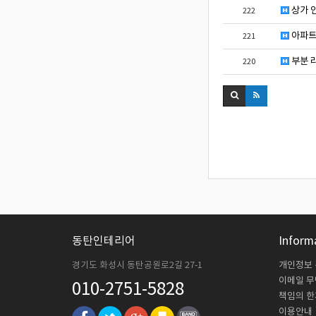
상가 
222
아파트
221
부분 리
220
동탄인테리어
Inform
경기도 화성시 동탄공원로2길 27-1
개인정보
이메일 
010-2751-5828
책임의 한
이용안내