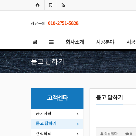
010-2751-5828
상담문의
회사소개
시공분야
시공
묻고 답하기
묻고 답하기
고객센타
공지사항
묻고 답하기
견적의뢰
꽃님엄마
0