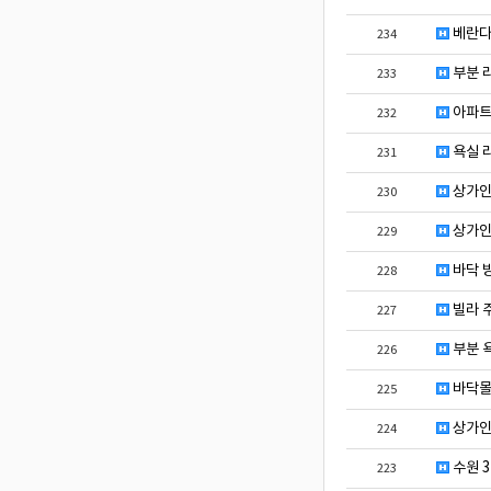
베란다
234
부분 리
233
아파트
232
욕실 
231
상가인
230
상가인
229
바닥 
228
빌라 
227
부분 
226
바닥몰
225
상가인
224
수원 
223