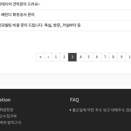
인테리어 견적문의 드려요~
 베란다 확장공사 문의
모델링 비용 문의 드립니다. 욕실, 방문, 거실바닥 등
1
2
3
4
5
6
7
8
9
1
ation
FAQ
 취급방침
출근길에 막힌 주소 보고 대체주소 검증 다시 해봤
무단수집거부
계와 법적고지