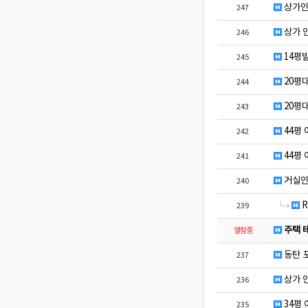
상가인
247
상가 
246
14평
245
20평
244
20평
243
44평
242
44평
241
거실인
240
R
239
주택 
열람중
동탄 
237
상가 
236
34평
235