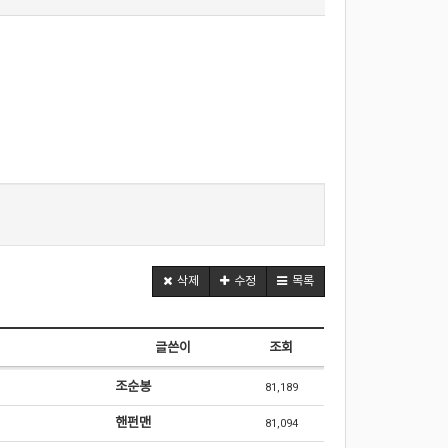
삭제
수정
목록
글쓴이
조회
조순봉
81,189
핸펀맨
81,094