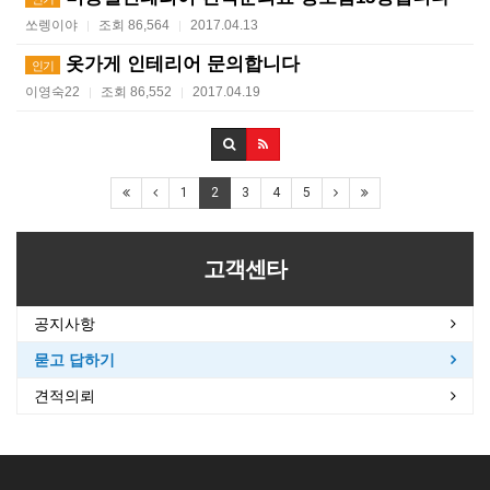
쏘렝이야
조회 86,564
2017.04.13
|
|
옷가게 인테리어 문의합니다
인기
이영숙22
조회 86,552
2017.04.19
|
|
1
2
3
4
5
고객센타
공지사항
묻고 답하기
견적의뢰