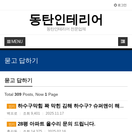
로그인
동탄인테리어
동탄인테리어 전문업체
MENU
묻고 답하기
묻고 답하기
Total
309
Posts, Now
1
Page
하수구막힘 꽉 막힌 김해 하수구? 슈퍼맨이 해결사! ?…
인기
백프로
조회 9,401
2025.11.17
|
|
28평 아파트 올수리 문의 드립니다.
인기
홍길동
조회 14,375
2025.02.16
|
|