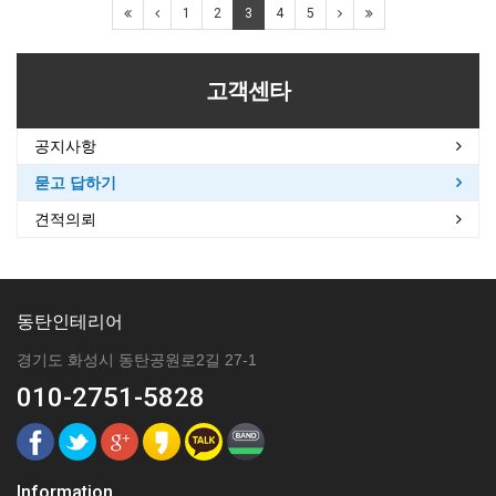
1
2
3
4
5
고객센타
공지사항
묻고 답하기
견적의뢰
동탄인테리어
경기도 화성시 동탄공원로2길 27-1
010-2751-5828
Information