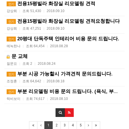
전용15평빌라 화장실 리모델링 견적
인기
강상희
조회 51,430
2018.09.10
|
|
전용15평빌라 화장실 리모델링 견적요청합니다
인기
강상희
조회 47,251
2018.09.10
|
|
20평대 단독주택 인테리어 비용 문의 드립니다.
인기
에녹한나
조회 64,454
2018.08.28
|
|
문 교체
질문요
조회 2
2018.08.24
|
|
부분 시공 가능할시 가격견적 문의드립니다.
인기
조정훈
조회 64,642
2018.08.18
|
|
부분 리모델링 비용 문의 드립니다. (욕식, 부엌, 방…
인기
럭비보이
조회 74,617
2018.08.10
|
|
1
2
3
4
5