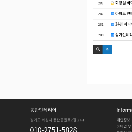
화장실 바
283
아파트 인
282
34평 아파
281
상가인테리
280
동탄인테리어
Inform
경기도 화성시 동탄공원로2길 27-1
개인정보
이메일 
010-2751-5828