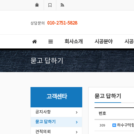
010-2751-5828
상담문의
회사소개
시공분야
시공
묻고 답하기
묻고 답하기
고객센타
공지사항
번호
묻고 답하기
하수구막힘 
309
견적의뢰