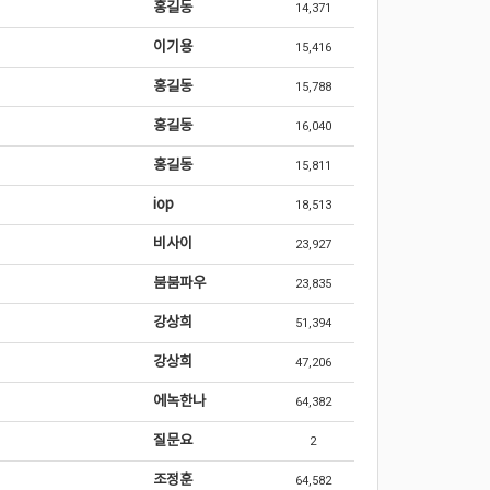
홍길동
14,371
이기용
15,416
홍길동
15,788
홍길동
16,040
홍길동
15,811
iop
18,513
비사이
23,927
붐붐파우
23,835
강상희
51,394
강상희
47,206
에녹한나
64,382
질문요
2
조정훈
64,582