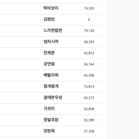
럭비보이
74,539
김정빈
4
느끼한팝콘
79,150
엄처시하
58,293
전제준
45,812
강연웅
54,164
배털아찌
45,098
뭉개뭉개
75,813
꿈에본우성
60,572
가르미
55,898
정말조암
55,280
양판옥
57,358