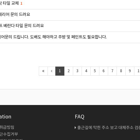
닥 타일 교체
1
테리어 문의 드려요
트 베란다 타일 문의 드려요
어문의 드립니다. 도배도 해야하고 주방 및 페인트도 필요합니다.
1
2
3
4
5
6
7
8
9
1
ation
FAQ
 취급방침
출근길에 막힌 주소 보고 대체주소 검증 다시 해봤
무단수집거부