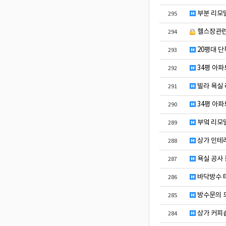
부분 리모델
295
헬스장관
294
20평대 단
293
34평 아파
292
빌라 욕실
291
34평 아파
290
부엌 리모
289
상가 인테리
288
욕실 공사 
287
바닥방수 
286
방수문의 
285
상가 커피숍
284