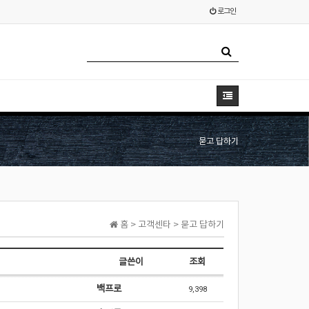
로그인
묻고 답하기
홈 > 고객센타 > 묻고 답하기
글쓴이
조회
백프로
9,398