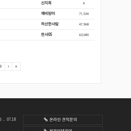
신지희
4
깨비맘마
71,534
하산한사람
47,968
천사05
63,680
0
07.18
네요
온라인 견적문의