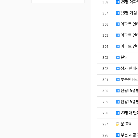
28평 아파
308
38평 거실
307
아파트 인
306
아파트 인
305
아파트 인
304
분양
303
상가 인테리
302
부분인테리
301
전용15평
300
전용15평
299
20평대 단
298
문 교체
297
부분 시공
296