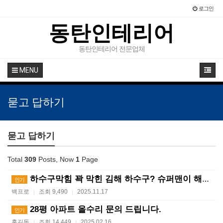
로그인
동탄인테리어
동탄인테리어 전문업체
MENU
묻고 답하기
묻고 답하기
Total
309
Posts, Now
1
Page
하수구막힘 꽉 막힌 김해 하수구? 슈퍼맨이 해결사! ?…
인기
백프로
조회 9,490
2025.11.17
|
|
28평 아파트 올수리 문의 드립니다.
인기
홍길동
조회 14,449
2025.02.16
|
|