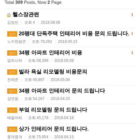
Total
309
Posts, Now
2
Page
헬스장관련
1
김정빈
조회 4
2018.08.08
|
|
20평대 단독주택 인테리어 비용 문의 드립니다.
1
인기
느끼한팝콘
조회 79,282
2018.05.15
|
|
34평 아파트 인테리어 비용
1
인기
엄처시하
조회 58,399
2018.05.09
|
|
빌라 욕실 리모델링 비용문의
인기
전제준
조회 45,897
2018.05.06
|
|
34평 아파트 인테리어 문의 드립니다
인기
강연웅
조회 54,267
2018.04.25
|
|
부엌 리모델링 문의 드립니다
인기
배털아찌
조회 45,178
2018.04.18
|
|
상가 인테리어 문의 드립니다.
인기
뭉개뭉개
조회 75,954
2018.04.13
|
|