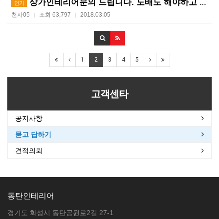
상가인테리어문의 드립니다. 도배도 해야하고 주방 및 페…
인기
천사05
조회 63,797
2018.03.05
|
|
1
2
3
4
5
고객센타
공지사항
묻고 답하기
견적의뢰
동탄인테리어
경기도 화성시 동탄공원로2길 27-1