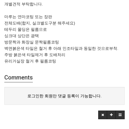
개별견적 부탁합니다.
마루는 연마코팅 또는 장판
전체도배(합지, 실크별도구분 해주세요)
테두리 몰딩은 필름으로
싱크대 상단은 광택
방문짝과 화장실 문짝필름코팅
벽면붉은색 타일은 철거 후 아래 인조타일과 동일한 것으로부착.
주방 붉은색 타일제거 후 도배처리
유리거실장 철거 후 필름코팅
Comments
로그인한 회원만 댓글 등록이 가능합니다.