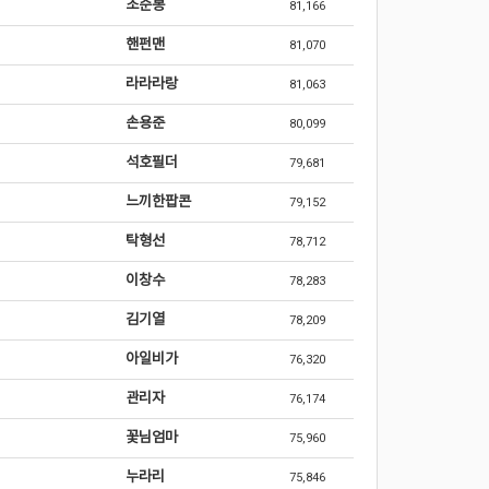
조순봉
81,166
핸펀맨
81,070
라라라랑
81,063
손용준
80,099
석호필더
79,681
느끼한팝콘
79,152
탁형선
78,712
이창수
78,283
김기열
78,209
아일비가
76,320
관리자
76,174
꽃님엄마
75,960
누라리
75,846