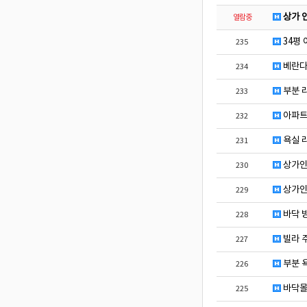
상가 
열람중
34평
235
베란다
234
부분 리
233
아파트
232
욕실 
231
상가인
230
상가인
229
바닥 
228
빌라 
227
부분 
226
바닥몰
225