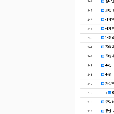
실내인
249
20평
248
상가인
247
상가 
246
14평
245
20평
244
20평
243
44평
242
44평
241
거실인
240
R
239
주택 
238
동탄 
237