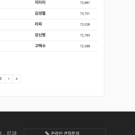
지미리
73,887
김성철
73,751
러피
73,528
강신명
72,783
고택수
72,588
0
07.18
네요
온라인 견적문의