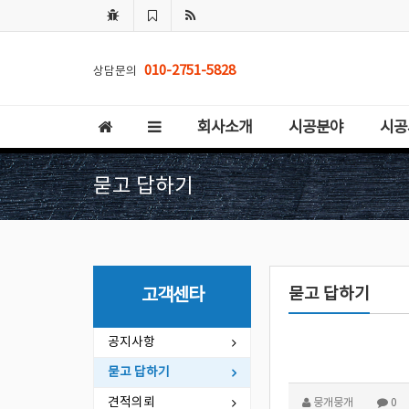
010-2751-5828
상담문의
회사소개
시공분야
시공
묻고 답하기
묻고 답하기
고객센타
공지사항
묻고 답하기
견적의뢰
뭉개뭉개
0