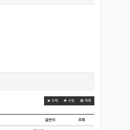
삭제
수정
목록
글쓴이
조회