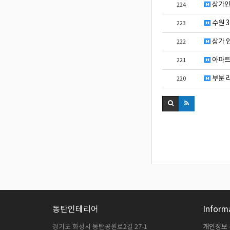
상가인
224
수원 
223
상가 
222
아파트
221
부분 리
220
동탄인테리어
Inform
경기도 화성시 동탄공원로2길 27-1
개인정보