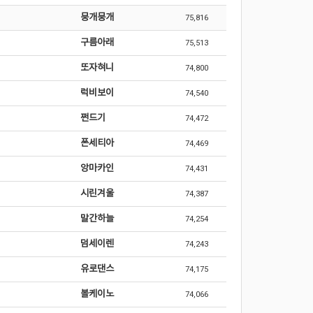
뭉개뭉개
75,816
구름아래
75,513
또자혀니
74,800
럭비보이
74,540
쩐드기
74,472
폰세티아
74,469
앙마카인
74,431
시린겨울
74,387
말간하늘
74,254
덤세이렌
74,243
유로댄스
74,175
볼케이노
74,066