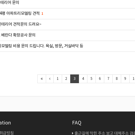
테리어 문의
34평 아파트리모델링 견적
1
인테리어 견적문의 드려요~
 베란다 확장공사 문의
모델링 비용 문의 드립니다. 욕실, 방문, 거실바닥 등
1
2
3
4
5
6
7
8
9
1
ation
FAQ
 취급방침
출근길에 막힌 주소 보고 대체주소 검증 다시 해봤