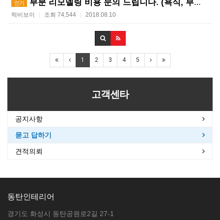
부분 리모델링 비용 문의 드립니다. (욕식, 부엌, 방…
인기
럭비보이
조회 74,544
2018.08.10
|
|
1
2
3
4
5
고객센타
공지사항
묻고 답하기
견적의뢰
동탄인테리어
경기도 화성시 동탄공원로2길 27-1