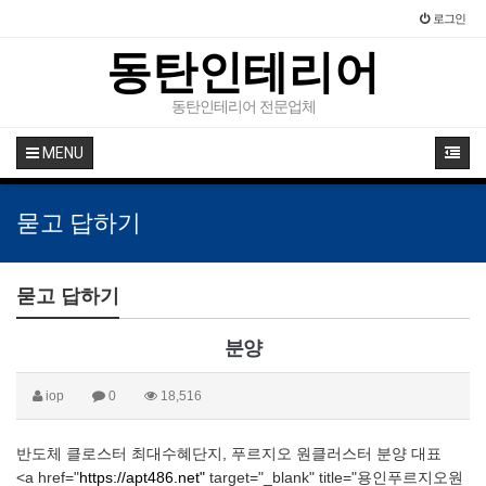
로그인
동탄인테리어
동탄인테리어 전문업체
MENU
묻고 답하기
묻고 답하기
분양
iop
0
18,516
반도체 클로스터 최대수혜단지, 푸르지오 원클러스터 분양 대표
<a href="
https://apt486.net"
target="_blank" title="용인푸르지오원