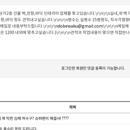
상가2층 건물 벽,천장,바닥 인테리어 업체를 찾고있습니다.\r\n\r\n실내,외 
천장,바닥 정도 견적내고싶습니다.\r\n\r\n평수는 실평수 15평정도, 직사각형형
메일로 내용부탁드립니다.\r\n\r\
ndobewaku@gmail.com
\r\n\r\n메
적은 1200 내외에 맞추고싶습니다.)\r\n\r\n견적과 작업내용이 맞으면 직접
로그인한 회원만 댓글 등록이 가능합니다.
제목
꽉 막힌 김해 하수구? 슈퍼맨이 해결사! ????
트 올수리 문의 드립니다.