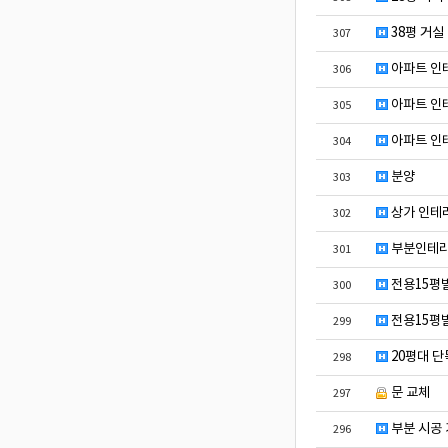
38평 거실
307
아파트 인
306
아파트 인
305
아파트 인
304
분양
303
상가 인테리
302
부분인테리
301
전용15평
300
전용15평
299
20평대 단
298
문 교체
297
부분 시공
296