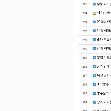
부분 리모델
295
헬스장관
294
20평대 단
293
34평 아파
292
빌라 욕실
291
34평 아파
290
부엌 리모
289
상가 인테리
288
욕실 공사 
287
바닥방수 
286
방수문의 
285
상가 커피숍
284