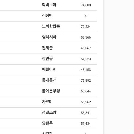
럭비보이
74,608
김정빈
4
느끼한팝콘
79,224
엄처시하
58,366
전제준
45,867
강연웅
54,223
배털아찌
45,153
뭉개뭉개
75,892
꿈에본우성
60,644
가르미
55,962
정말조암
55,341
양판옥
57,434