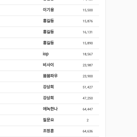
이기용
15,500
홍길동
15,876
홍길동
16,131
홍길동
15,890
iop
18,567
비사이
23,987
붐붐파우
23,900
강상희
51,427
강상희
47,250
에녹한나
64,447
질문요
2
조정훈
64,636