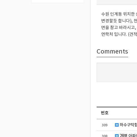
수원 인계동 위치한 
변경할듯 합니다), 
면을 참고 바라시고, 
연락처 입니다. (견
Comments
번호
하수구막힘 
309
28평 아파
308