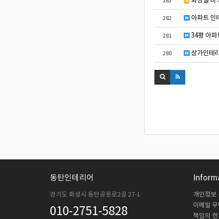
화장실 바
283
아파트 인
282
34평 아파
281
상가인테리
280
동탄인테리어
Inform
경기도 화성시 동탄공원로2길 27-1
개인정보
이메일 
010-2751-5828
책임의 한