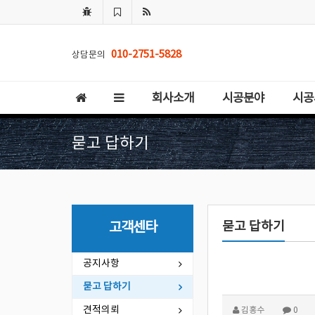
010-2751-5828
상담문의
회사소개
시공분야
시공
묻고 답하기
묻고 답하기
고객센타
공지사항
묻고 답하기
견적의뢰
김홍수
0