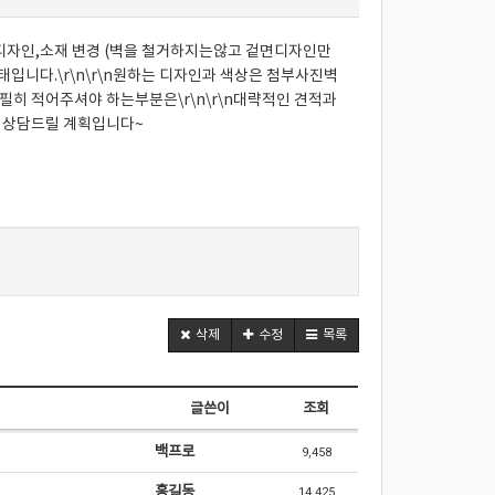
벽 디자인,소재 변경 (벽을 철거하지는않고 겉면디자인만
태입니다.\r\n\r\n원하는 디자인과 색상은 첨부사진벽
일에 필히 적어주셔야 하는부분은\r\n\r\n대략적인 견적과
만나 상담드릴 계획입니다~
삭제
수정
목록
글쓴이
조회
백프로
9,458
홍길동
14,425