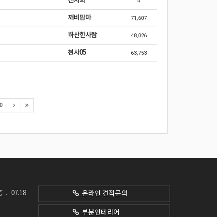
신지희
4
깨비맘마
71,607
하산한사람
48,026
천사05
63,753
0
07.18
네요
온라인 견적문의
부분인테리어