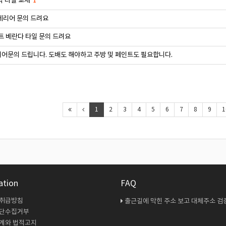
닥 타일 교체
1
테리어 문의 드려요
트 베란다 타일 문의 드려요
어문의 드립니다. 도배도 해야하고 주방 및 페인트도 필요합니다.
1
2
3
4
5
6
7
8
9
1
ation
FAQ
 취급방침
출근길에 막힌 주소 보고 대체주소 검증 다시 해봤
무단수집거부
계와 법적고지