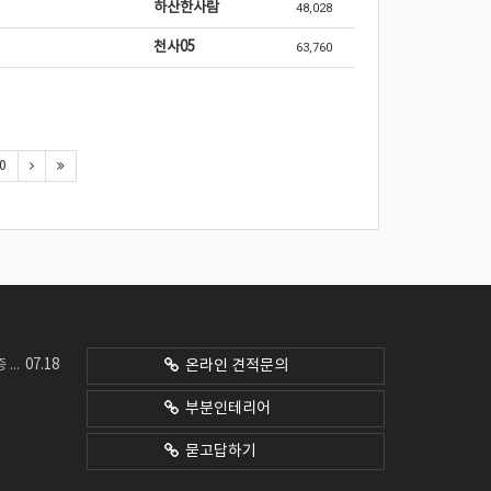
하산한사람
48,028
천사05
63,760
0
07.18
네요
온라인 견적문의
부분인테리어
묻고답하기