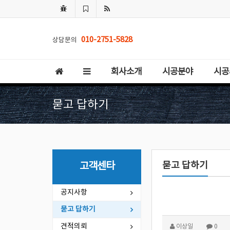
010-2751-5828
상담문의
회사소개
시공분야
시공
묻고 답하기
묻고 답하기
고객센타
공지사항
묻고 답하기
견적의뢰
이상일
0