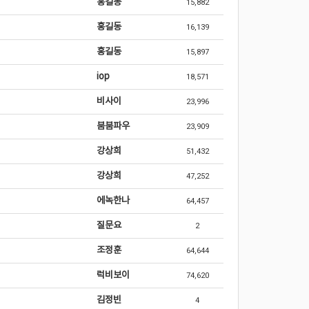
홍길동
15,882
홍길동
16,139
홍길동
15,897
iop
18,571
비사이
23,996
붐붐파우
23,909
강상희
51,432
강상희
47,252
에녹한나
64,457
질문요
2
조정훈
64,644
럭비보이
74,620
김정빈
4