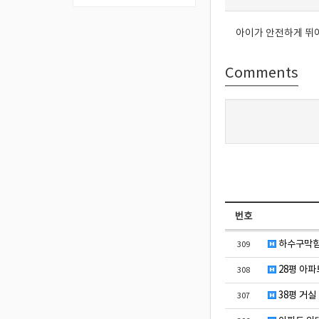
아이가 안전하게 뛰어
Comments
번호
하수구막힘 
309
28평 아파
308
38평 거실
307