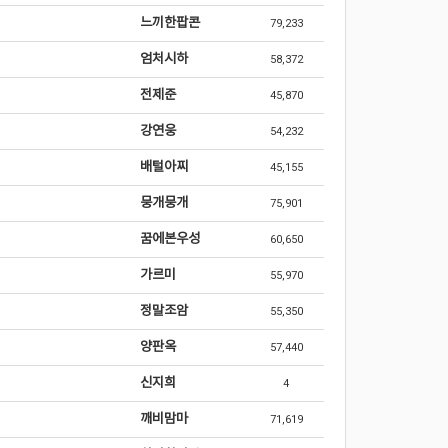
느끼한팝콘
79,233
엄처시하
58,372
전제준
45,870
강연웅
54,232
배털아찌
45,155
뭉개뭉개
75,901
꿈에본우성
60,650
가르미
55,970
정말조암
55,350
양판옥
57,440
신지희
4
깨비맘마
71,619