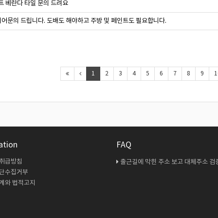
트 베란다 타일 문의 드려요
어문의 드립니다. 도배도 해야하고 주방 및 페인트도 필요합니다.
1
2
3
4
5
6
7
8
9
1
ation
FAQ
 취급방침
출근길에 막힌 주소 보고 대체주소 검증 다시 해봤
무단수집거부
계와 법적고지