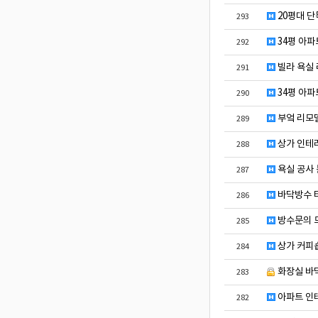
20평대 단
293
34평 아파
292
빌라 욕실
291
34평 아파
290
부엌 리모
289
상가 인테리
288
욕실 공사 
287
바닥방수 
286
방수문의 
285
상가 커피숍
284
화장실 바
283
아파트 인
282