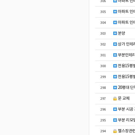
아파트 인
306
아파트 인
305
아파트 인
304
분양
303
상가 인테리
302
부분인테리
301
전용15평
300
전용15평
299
20평대 단
298
문 교체
297
부분 시공
296
부분 리모델
295
헬스장관
294