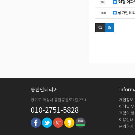
34평 아파
281
상가인테리
280
동탄인테리어
Inform
경기도 화성시 동탄공원로2길 27-1
개인정보
이메일 
010-2751-5828
책임의 한
이용안내
문의하기