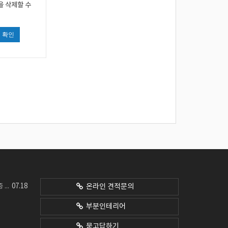
을 삭제할 수
확인
07.18
네요
온라인 견적문의
부분인테리어
묻고답하기