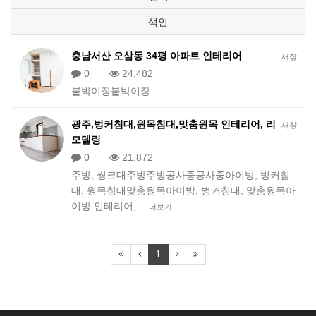
색인
충남서산 오삼동 34평 아파트 인테리어
새창
0
24,482
붙박이장붙박이장
광주,벙커침대,원목침대,맞춤원목 인테리어, 리
새창
모델링
0
21,872
주방, 씽크대주방주방공사중공사중아이방, 벙커침
대, 원목침대맞춤원목아이방, 벙커침대, 맞춤원목아
이방 인테리어,…
더보기
1