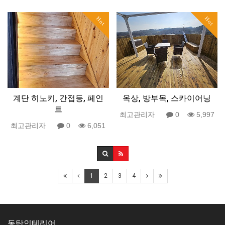
Hot
Hot
계단 히노키, 간접등, 페인
옥상, 방부목, 스카이어닝
트
최고관리자
0
5,997
최고관리자
0
6,051
1
2
3
4
동탄인테리어