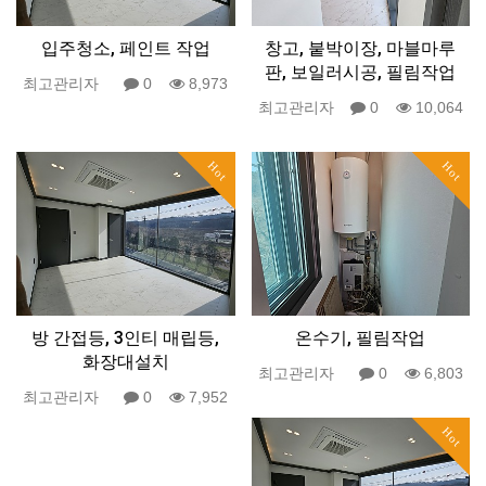
입주청소, 페인트 작업
창고, 붙박이장, 마블마루
판, 보일러시공, 필림작업
최고관리자
0
8,973
최고관리자
0
10,064
Hot
Hot
방 간접등, 3인티 매립등,
온수기, 필림작업
화장대설치
최고관리자
0
6,803
최고관리자
0
7,952
Hot