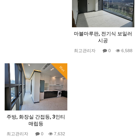
마블마루판, 전기식 보일러
시공
최고관리자
0
6,588
Hot
주방, 화장실 간접등, 3인티
매립등
최고관리자
0
7,632