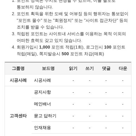
포인트 정책은 수시로 변경될 수 있으며, 이를 별도로
통보하지 않습니다.
포인트 획득을 위한 도배 및 어뷰징 등의 행위자는 통보없이
"포인트 몰수" 또는 "회원정지" 또는 "사이트 접근차단" 등의
조치를 받을 수 있습니다.
적립된 포인트는 사이트내 서비스를 이용하는 목적 이외의
어떠한 효력도 갖고 있지 않습니다.
회원가입시
1,000
포인트 적립(1회), 로그인시
100
포인트
적립(매일), 쪽지발송시
500
포인트 차감(매회)
그룹명
보드명
읽기
쓰기
댓글
다운
시공사례
시공사례
-
-
-
-
공지사항
-
-
-
-
메인배너
-
-
-
-
고객센타
묻고 답하기
-
-
-
-
인재채용
-
-
-
-