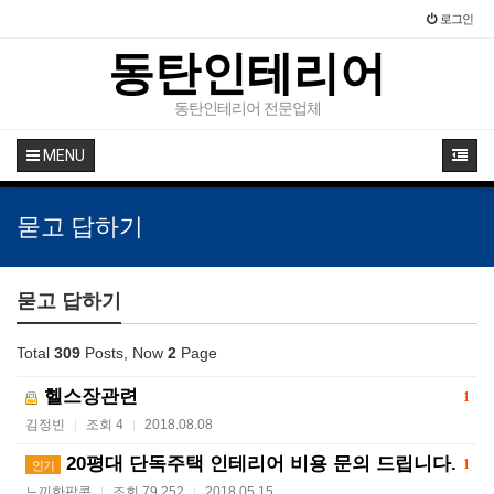
로그인
동탄인테리어
동탄인테리어 전문업체
MENU
묻고 답하기
묻고 답하기
Total
309
Posts, Now
2
Page
헬스장관련
1
김정빈
조회 4
2018.08.08
|
|
20평대 단독주택 인테리어 비용 문의 드립니다.
1
인기
느끼한팝콘
조회 79,252
2018.05.15
|
|