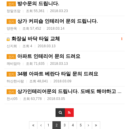
방수문의 드립니다.
인기
정말조암
조회 55,361
2018.03.23
|
|
상가 커피숍 인테리어 문의 드립니다.
인기
양판옥
조회 57,452
2018.03.14
|
|
화장실 바닥 타일 교체
1
신지희
조회 4
2018.03.13
|
|
아파트 인테리어 문의 드려요
인기
깨비맘마
조회 71,635
2018.03.13
|
|
34평 아파트 베란다 타일 문의 드려요
인기
하산한사람
조회 48,041
2018.03.09
|
|
상가인테리어문의 드립니다. 도배도 해야하고 주방 및 페…
인기
천사05
조회 63,778
2018.03.05
|
|
1
2
3
4
5