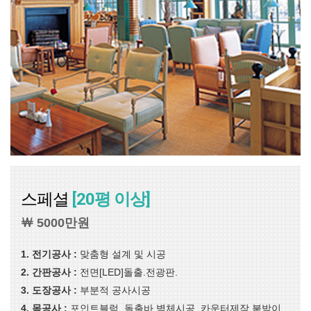
스페셜
[20평 이상]
￦ 5000만원
1. 전기공사 :
맞춤형 설계 및 시공
2. 간판공사 :
전면[LED]돌출.전광판.
3. 도장공사 :
부분적 공사시공
4. 목공사 :
포인트블럭. 돌출바.벽체시공. 카운터제작.붙박이