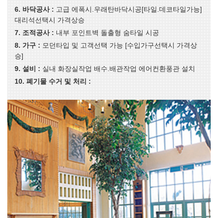
6. 바닥공사 :
고급 에폭시.우래탄바닥시공[타일.데코타일가능]
대리석선택시 가격상승
7. 조적공사 :
내부 포인트벽 돌출형 숨타일 시공
8. 가구 :
모던타입 및 고객선택 가능 [수입가구선택시 가격상
승]
9. 설비 :
실내 화장실작업 배수.배관작업 에어컨환풍관 설치
10. 폐기물 수거 및 처리 :