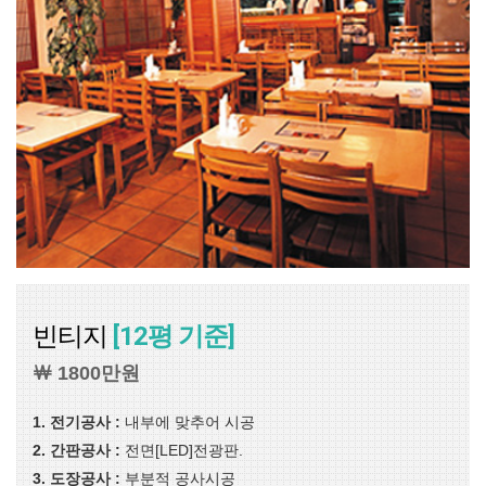
빈티지
[12평 기준]
￦ 1800만원
1. 전기공사 :
내부에 맞추어 시공
2. 간판공사 :
전면[LED]전광판.
3. 도장공사 :
부분적 공사시공